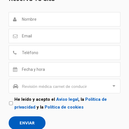
Realizamos revisiones médicas para la obtención y
renovación del carnet de conducir
RECUPERACIÓN DEL CARNET POR PÉRDIDA DE
PUNTOS
Realizamos revisiones médicas para la
recuperación del carnet de conducir por pérdida de
puntos
Revisión médica carnet de conducir
REVISIÓN MÉDICA PARA PERMISOS LABORALES
He leído y acepto el
Aviso legal
, la
Política de
privacidad
y la
Política de cookies
Realizamos revisiones médicas para permisos
laborales en las empresas
ENVIAR