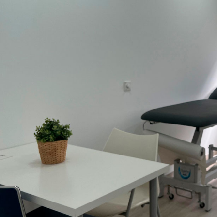
ión y
Realizamos revisiones médicas para la obtención y
renovación del carnet de conducir
 DE
RECUPERACIÓN DEL CARNET POR PÉRDIDA DE
PUNTOS
Realizamos revisiones médicas para la
da de
recuperación del carnet de conducir por pérdida de
puntos
ALES
REVISIÓN MÉDICA PARA PERMISOS LABORALES
Realizamos revisiones médicas para permisos
laborales en las empresas