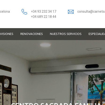
rcelona
+34 93 232 34 17
consulta@carnets
+34 689 22 18 44
VISIONES
RENOVACIONES
NUESTROS SERVICIOS
ESPECIALI